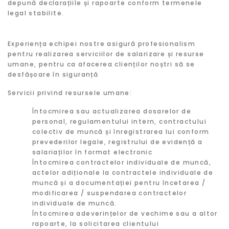
depună declarațiile și rapoarte conform termenele
legal stabilite.
Experiența echipei nostre asigură profesionalism
pentru realizarea serviciilor de salarizare și resurse
umane, pentru ca afacerea clienților noștri să se
desfășoare în siguranță
Servicii privind resursele umane:
Întocmirea sau actualizarea dosarelor de
personal, regulamentului intern, contractului
colectiv de muncă și înregistrarea lui conform
prevederilor legale, registrului de evidență a
salariaților în format electronic
Întocmirea contractelor individuale de muncă,
actelor adiționale la contractele individuale de
muncă și a documentației pentru încetarea /
modificarea / suspendarea contractelor
individuale de muncă.
Întocmirea adeverințelor de vechime sau a altor
rapoarte, la solicitarea clientului