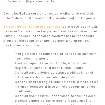
aplicăm soluții personalizate
Complexitatea serviciilor pe care clienții le solicită,
diferă de la o afacere la alta, așadar poți opta pentru:
Servicii de contabilitate primară
, care este esentială,
necesară si are caracter permanent in cadrul oricarei
firme și include întocmirea documentelor contabile
primare, evidența clienților, evidența furnizorilor,
gestiunea stocurilor.
Înregistrarea documentelor contabile conform
normelor in vigoare;
Analiza rapoartelor contabile, întocmirea
registrului jurnal si a bilanturilor lunare;
Consultanță privind calcularea obligatiilor si
intocmirea documentelor de plata;
Contabilitatea registrului de casa, a notelor de
intrare-receptie și întocmirea deconturilor de
cheltuieli;
Consultanță pentru întocmirea facturilor care
trebuie emise de către client (facturare), a