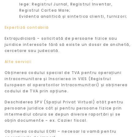
lege: Registrul Jurnal, Registrul Inventar,
Registrul Cartea Mare;
Evidenta analitică și sintetica clienti, furnizori;
Expertiză contabilă
Extrajudiciară – solicitată de persoane fizice sau
juridice interesate fără să existe un dosar de anchetă,
cercetare sau judecată.
Alte servicii
Obținerea codului special de TVA pentru operațiuni
intracomunitare și înscrierea in VIES (Registrul
European al operatorilor Intracomunitari) și obținerea
codului de TVA prin opțiune.
Deschiderea SPV (Spațiul Privat Virtual) atât pentru
persoane juridice cât și pentru persoane fizice prin
intermediul căruia se depun diverse raportări și se
obțin documente – ex. Cazier fiscal.
Obținerea codului EORI – necesar la vamă pentru