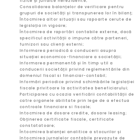
fizice și juridice nerezidente;
Consolidarea balanțelor de verificare pentru
grupuri de societăți și transpunerea lor în bilanț;
Întocmirea altor situații sau rapoarte cerute de
legislația in vigoare;
Întocmirea de raportări contabile externe, dacă
specificul activității o impune către parteneri,
furnizori sau clienți externi;
Informarea periodică a conducerii asupra
situației economico-financiare a societății;
Informarea permanentă și în timp util a
conducerii societății privind reglementările din
domeniul fiscal si financiar-contabil;
Informări periodice privind schimbările legislației
fiscale privitoare la activitatea beneficiarului;
Participarea cu ocazia verificării contabilității de
catre organele abilitate prin lege de a efectua
controale financiare si fiscale;
Intocmirea de dosare credite, dosare leasing;
Obținerea certificate fiscale, certificate
constatatoare;
Întocmirea balanței analitice a stocurilor și
întocmirea jurnalelor contabile prevazute de