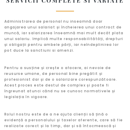
SERVICII COMPLETE SI VARIATE
Administrarea de personal nu inseamnă doar
angajarea unui salariat și încheierea unui contract de
muncă, iar salarizarea înseamnă mai mult decât plata
unui salariu. Implică multe responsabilitătâți, drepturi
și obligații pentru ambele părți, iar neîndeplinirea lor
pot duce la sanctiuni si amenzi.
Pentru a susține și crește o afacere, ai nevoie de
reusurse umane, de personal bine pregătit și
profesionist dar și de o salarizare corespunzătoare.
Acest proces este destul de complex și poate fi
îngreunat atunci cănd nu se cunosc normativele și
legislația în vigoare.
Rolul nostru este de a ne ajuta clienții să țină o
evidență a personalului și taxelor aferente, care să fie
realizate corect și la timp, dar și să întocmească și