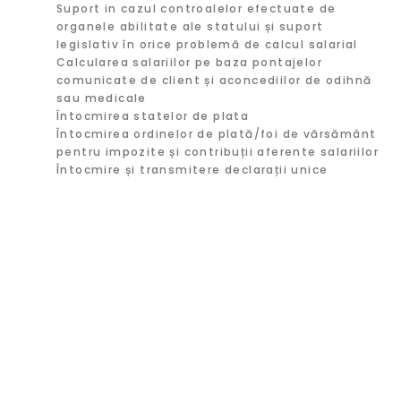
Suport in cazul controalelor efectuate de
organele abilitate ale statului și suport
legislativ în orice problemă de calcul salarial
Calcularea salariilor pe baza pontajelor
comunicate de client și aconcediilor de odihnă
sau medicale
Întocmirea statelor de plata
Întocmirea ordinelor de plată/foi de vărsământ
pentru impozite și contribuții aferente salariilor
Întocmire și transmitere declarații unice