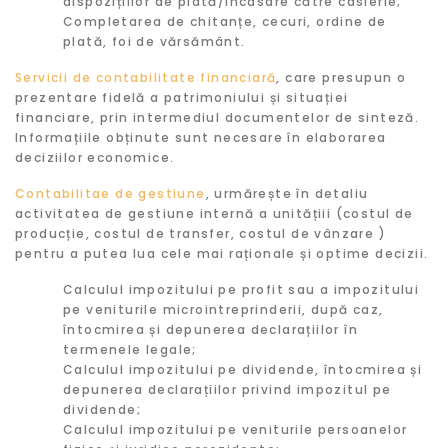
dispozițiilor de plată/incasare către casierie;
Completarea de chitanțe, cecuri, ordine de
plată, foi de vărsământ.
Servicii de contabilitate financiară
, care presupun o
prezentare fidelă a patrimoniului și situației
financiare, prin intermediul documentelor de sinteză.
Informațiile obținute sunt necesare în elaborarea
deciziilor economice.
Contabilitae de gestiune
, urmărește în detaliu
activitatea de gestiune internă a unitățiii (costul de
producție, costul de transfer, costul de vânzare )
pentru a putea lua cele mai raționale și optime decizii.
Calculul impozitului pe profit sau a impozitului
pe veniturile microintreprinderii, după caz,
întocmirea și depunerea declarațiilor în
termenele legale;
Calculul impozitului pe dividende, întocmirea și
depunerea declarațiilor privind impozitul pe
dividende;
Calculul impozitului pe veniturile persoanelor