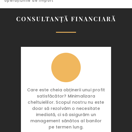
operațiunile de import
CONSULTANȚĂ FINANCIARĂ
Care este cheia obținerii unui profit
satisfăcător? Minimalizara
cheltuielilor. Scopul nostru nu este
doar să rezolvăm o necesitate
imediată, ci să asigurăm un
management sănătos al banilor
pe termen lung.